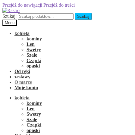
Przejdź do nawigacji
Przejdź do treści
Szukaj:
Szukaj
Menu
kobieta
kominy
Len
Swetry
Szale
Czapki
opaski
Od ręki
zestawy
O marce
Moje konto
kobieta
kominy
Len
Swetry
Szale
Czapki
opaski