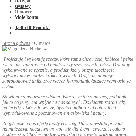
Od ręki
zestawy
O marce
Moje konto
0,00
zł
0 Produkt
Strona główna
/
O marce
Projektuję i wykonuję rzeczy, które sama chcę nosić, kobiece i pełne
życia, nieuzależnione od trendów czy sezonowych stylów. Dzianiny
wykonywane są ręcznie, a produkt, który otrzymujecie jest
wytwarzany w bardzo krótkich seriach. Dzięki temu mogę
zaproponować unikatowe rzeczy, harmonijnie łączące rzemiosło ze
stylem.
Stawiam na naturalne włókna. Wierzę, że to co nosimy, podobnie
jak to co jemy, ma wpływ na nas samych. Dokładam starań, aby
materiały, z których tworzę, były jak najbardziej naturalne i
wyprodukowane z poszanowaniem człowieka i natury.
Znajdziecie u nas ofertę mody etycznej, która powstała przy jak
najmniejszym negatywnym wpływie dla Ziemi, zwierząt i całego
środowiska. Choć w modzie wymyślono już wiele, szukam nowych