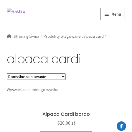
Przejdź
Przejdź
Menu
do
do
nawigacji
treści
Rozwiń
kobieta
menu
Strona główna
Produkty otagowane „alpaca cardi”
potomn
Od ręki
alpaca cardi
zestawy
O marce
Wyświetlanie jednego wyniku
Moje konto
Alpaca Cardi bordo
620,00
zł