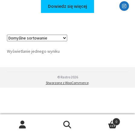
Dowiedz się więcej
Wyświetlanie jednego wyniku
© Rastro 2026
Stworzone z WooCommerce
.
0
Szukaj:
Szukaj