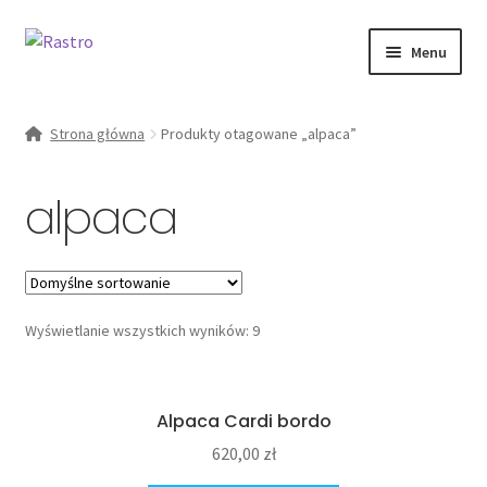
Przejdź
Przejdź
Menu
do
do
nawigacji
treści
Rozwiń
kobieta
menu
Strona główna
Produkty otagowane „alpaca”
potomn
Od ręki
alpaca
zestawy
O marce
Wyświetlanie wszystkich wyników: 9
Moje konto
Alpaca Cardi bordo
620,00
zł