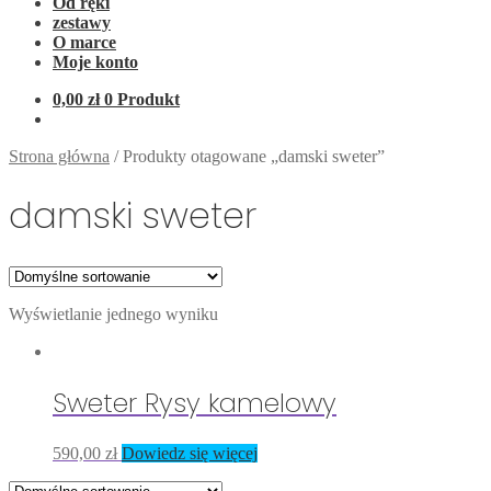
Od ręki
zestawy
O marce
Moje konto
0,00
zł
0 Produkt
Strona główna
/
Produkty otagowane „damski sweter”
damski sweter
Wyświetlanie jednego wyniku
Sweter Rysy kamelowy
590,00
zł
Dowiedz się więcej