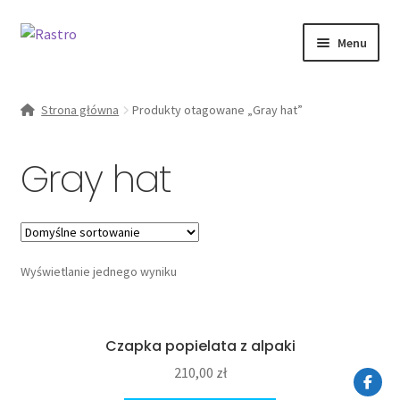
Przejdź
Przejdź
Menu
do
do
nawigacji
treści
Rozwiń
kobieta
menu
Strona główna
Produkty otagowane „Gray hat”
potomn
Od ręki
Gray hat
zestawy
O marce
Wyświetlanie jednego wyniku
Moje konto
Czapka popielata z alpaki
210,00
zł