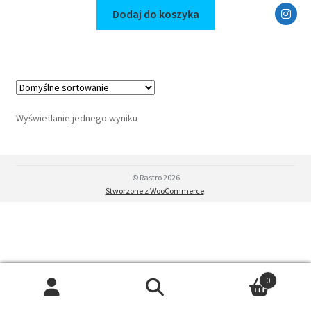
Dodaj do koszyka
Wyświetlanie jednego wyniku
© Rastro 2026
Stworzone z WooCommerce
.
0
Szukaj:
Szukaj