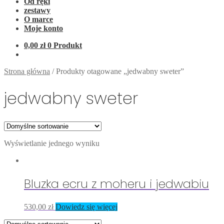
Od ręki
zestawy
O marce
Moje konto
0,00
zł
0 Produkt
Strona główna
/
Produkty otagowane „jedwabny sweter”
jedwabny sweter
Wyświetlanie jednego wyniku
Bluzka ecru z moheru i jedwabiu
530,00
zł
Dowiedz się więcej