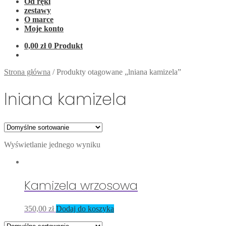
Od ręki
zestawy
O marce
Moje konto
0,00
zł
0 Produkt
Strona główna
/
Produkty otagowane „lniana kamizela”
lniana kamizela
Wyświetlanie jednego wyniku
Kamizela wrzosowa
350,00
zł
Dodaj do koszyka