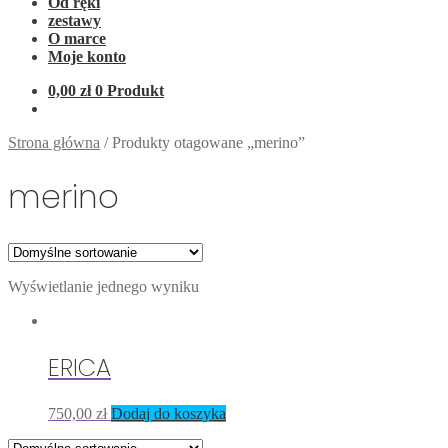
Od ręki
zestawy
O marce
Moje konto
0,00
zł
0 Produkt
Strona główna
/
Produkty otagowane „merino”
merino
Wyświetlanie jednego wyniku
ERICA
750,00
zł
Dodaj do koszyka