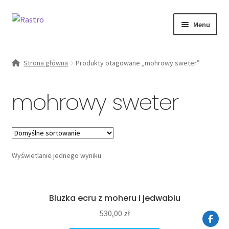
Przejdź
Przejdź
Menu
do
do
nawigacji
treści
Rozwiń
kobieta
menu
Strona główna
Produkty otagowane „mohrowy sweter”
potomn
Od ręki
mohrowy sweter
zestawy
O marce
Wyświetlanie jednego wyniku
Moje konto
Bluzka ecru z moheru i jedwabiu
530,00
zł