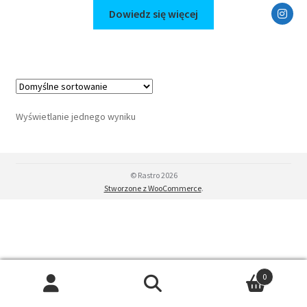
Dowiedz się więcej
Wyświetlanie jednego wyniku
© Rastro 2026
Stworzone z WooCommerce
.
0
Szukaj:
Szukaj