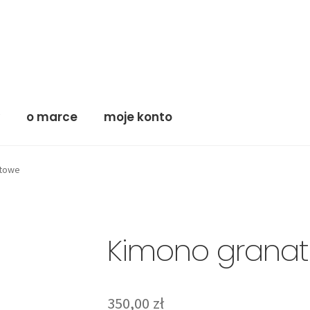
y
o marce
moje konto
atowe
Kimono grana
350,00
zł