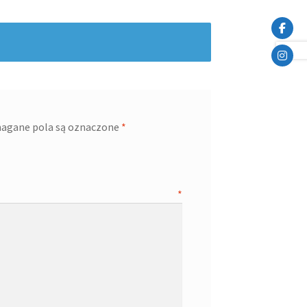
agane pola są oznaczone
*
opinia
*