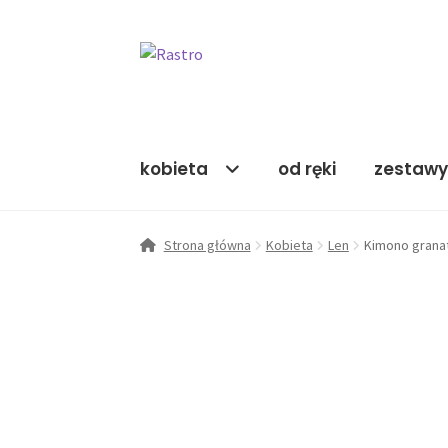
Przejdź
Przejdź
do
do
nawigacji
treści
kobieta
od ręki
zestaw
Strona główna
Kobieta
Len
Kimono gran