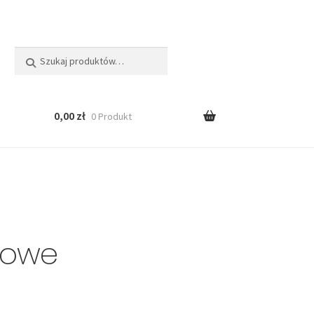
Szukaj:
Szukaj
0,00
zł
0 Produkt
towe