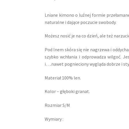
Lniane kimono o luźnej formie przełamane
naturalne i dające poczucie swobody.
Możesz nosić je na co dzień, ale też narzucić
Pod lnem skóra się nie nagrzewa i oddycha,
szybko wchłania i odprowadza wilgoć. Jes
i….nawet pognieciony wygląda dobrze i st
Materiał 100% len.
Kolor – głęboki granat.
Rozmiar S/M
Wymiary :