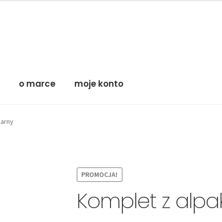
y
o marce
moje konto
zarny
PROMOCJA!
Komplet z alpa