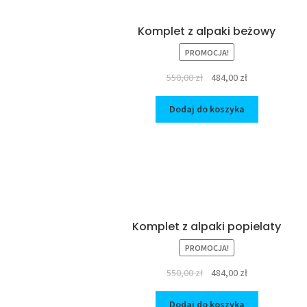
Komplet z alpaki beżowy
PROMOCJA!
Original
Current
550,00
zł
484,00
zł
price
price
was:
is:
Dodaj do koszyka
550,00 zł.
484,00 zł.
Komplet z alpaki popielaty
PROMOCJA!
Original
Current
550,00
zł
484,00
zł
price
price
was:
is:
Dodaj do koszyka