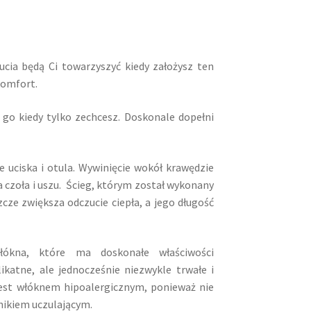
ucia będą Ci towarzyszyć kiedy założysz ten
komfort.
ć go kiedy tylko zechcesz. Doskonale dopełni
e uciska i otula. Wywinięcie wokół krawędzie
a czoła i uszu. Ścieg, którym został wykonany
szcze zwiększa odczucie ciepła, a jego długość
łókna, które ma doskonałe właściwości
likatne, ale jednocześnie niezwykle trwałe i
 jest włóknem hipoalergicznym, ponieważ nie
nikiem uczulającym.