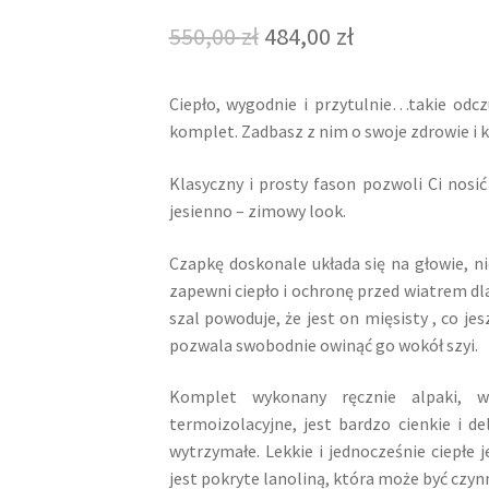
Original
Current
550,00
zł
484,00
zł
price
price
Ciepło, wygodnie i przytulnie…takie odcz
was:
is:
komplet. Zadbasz z nim o swoje zdrowie i 
550,00 zł.
484,00 zł.
Klasyczny i prosty fason pozwoli Ci nosi
jesienno – zimowy look.
Czapkę doskonale układa się na głowie, ni
zapewni ciepło i ochronę przed wiatrem dl
szal powoduje, że jest on mięsisty , co je
pozwala swobodnie owinąć go wokół szyi.
Komplet wykonany ręcznie alpaki, w
termoizolacyjne, jest bardzo cienkie i de
wytrzymałe. Lekkie i jednocześnie ciepłe
jest pokryte lanoliną, która może być czyn