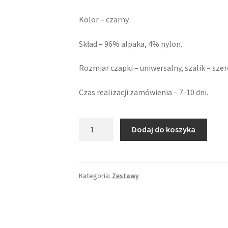
Kolor – czarny.
Skład – 96% alpaka, 4% nylon.
Rozmiar czapki – uniwersalny, szalik – sze
Czas realizacji zamówienia – 7-10 dni.
ilość
Dodaj do koszyka
Komplet
z
alpaki
czarny
Kategoria:
Zestawy