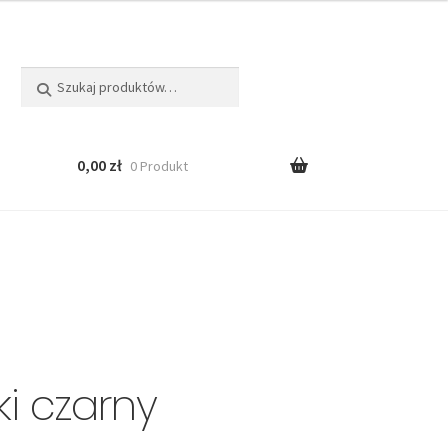
Szukaj:
Szukaj
0,00
zł
0 Produkt
ki czarny