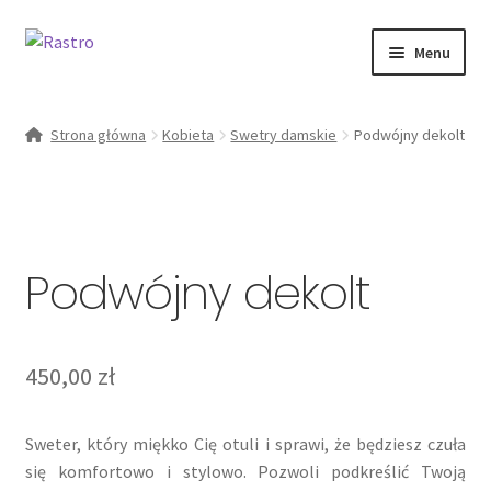
Przejdź
Przejdź
Menu
do
do
nawigacji
treści
Rozwiń
kobieta
menu
Strona główna
Kobieta
Swetry damskie
Podwójny dekolt
potomn
Od ręki
zestawy
Podwójny dekolt
O marce
Moje konto
450,00
zł
Sweter, który miękko Cię otuli i sprawi, że będziesz czuła
się komfortowo i stylowo. Pozwoli podkreślić Twoją