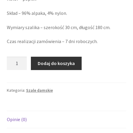
Skład – 96% alpaka, 4% nylon.
Wymiary szalika – szerokość 30 cm, długość 180 cm.
Czas realizacji zamówienia – 7 dni roboczych.
ilość
Dodaj do koszyka
Szal
z
alpaki
popielaty
Kategoria:
Szale damskie
Opinie (0)