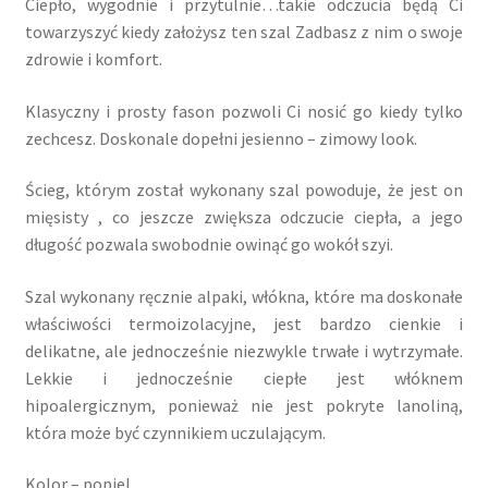
Ciepło, wygodnie i przytulnie…takie odczucia będą Ci
towarzyszyć kiedy założysz ten szal Zadbasz z nim o swoje
zdrowie i komfort.
Klasyczny i prosty fason pozwoli Ci nosić go kiedy tylko
zechcesz. Doskonale dopełni jesienno – zimowy look.
Ścieg, którym został wykonany szal powoduje, że jest on
mięsisty , co jeszcze zwiększa odczucie ciepła, a jego
długość pozwala swobodnie owinąć go wokół szyi.
Szal wykonany ręcznie alpaki, włókna, które ma doskonałe
właściwości termoizolacyjne, jest bardzo cienkie i
delikatne, ale jednocześnie niezwykle trwałe i wytrzymałe.
Lekkie i jednocześnie ciepłe jest włóknem
hipoalergicznym, ponieważ nie jest pokryte lanoliną,
która może być czynnikiem uczulającym.
Kolor – popiel.