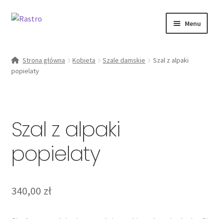
Przejdź
Przejdź
Menu
do
do
nawigacji
treści
Rozwiń
kobieta
menu
Strona główna
Kobieta
Szale damskie
Szal z alpaki
potomn
popielaty
Od ręki
zestawy
Szal z alpaki
O marce
popielaty
Moje konto
340,00
zł