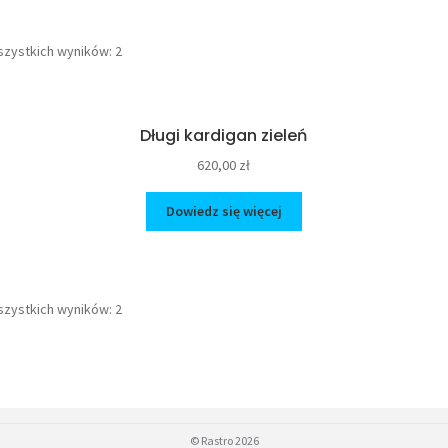
szystkich wyników: 2
Długi kardigan zieleń
620,00
zł
Dowiedz się więcej
szystkich wyników: 2
© Rastro 2026