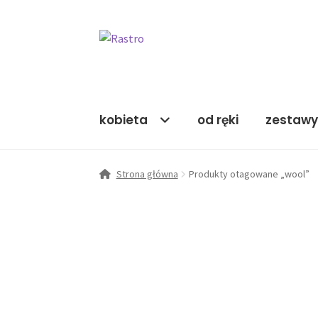
Przejdź
Przejdź
do
do
nawigacji
treści
kobieta
od ręki
zestaw
Strona główna
Produkty otagowane „wool”