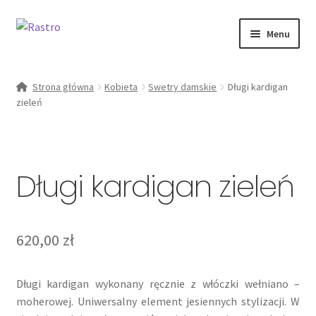
Przejdź
Przejdź
Menu
do
do
nawigacji
treści
Rozwiń
kobieta
menu
Strona główna
Kobieta
Swetry damskie
Długi kardigan
potomn
zieleń
Od ręki
zestawy
Długi kardigan zieleń
O marce
Moje konto
620,00
zł
Długi kardigan wykonany ręcznie z włóczki wełniano –
moherowej. Uniwersalny element jesiennych stylizacji. W