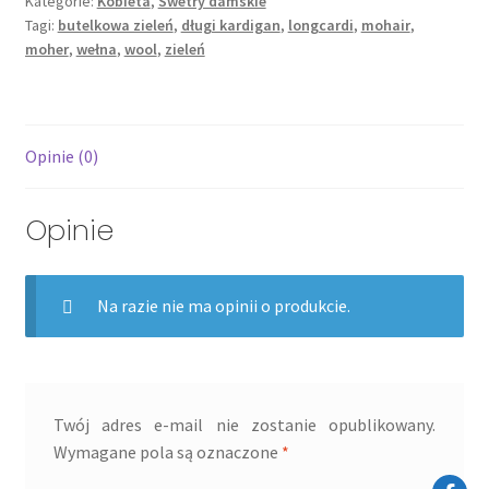
Kategorie:
Kobieta
,
Swetry damskie
Tagi:
butelkowa zieleń
,
długi kardigan
,
longcardi
,
mohair
,
moher
,
wełna
,
wool
,
zieleń
Opinie (0)
Opinie
Na razie nie ma opinii o produkcie.
Twój adres e-mail nie zostanie opublikowany.
Wymagane pola są oznaczone
*