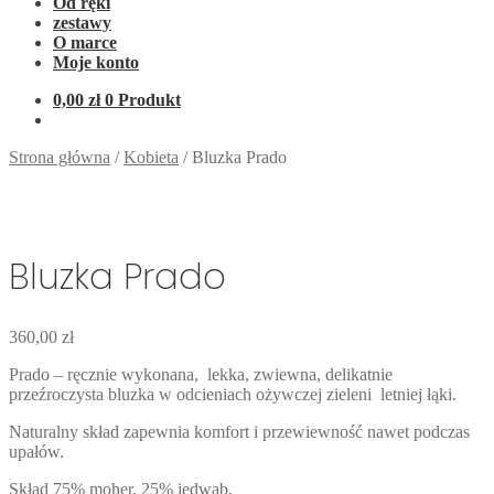
Od ręki
zestawy
O marce
Moje konto
0,00
zł
0 Produkt
Strona główna
/
Kobieta
/
Bluzka Prado
Bluzka Prado
360,00
zł
Prado – ręcznie wykonana, lekka, zwiewna, delikatnie
przeźroczysta bluzka w odcieniach ożywczej zieleni letniej łąki.
Naturalny skład zapewnia komfort i przewiewność nawet podczas
upałów.
Skład 75% moher, 25% jedwab.