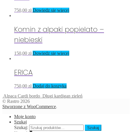
750,00
zł
Dowiedz się więcej
Komin z alpaki popielato –
niebieski
150,00
zł
Dowiedz się więcej
ERICA
750,00
zł
Dodaj do koszyka
Alpaca Cardi bordo
Długi kardigan zieleń
© Rastro 2026
Stworzone z WooCommerce
.
Moje konto
Szukaj
Szukaj:
Szukaj