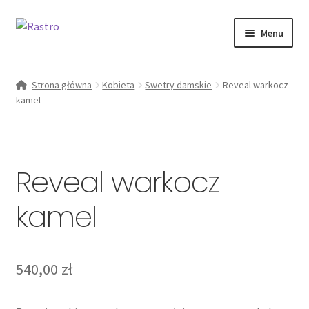
Przejdź
Przejdź
Menu
do
do
nawigacji
treści
Rozwiń
kobieta
menu
Strona główna
Kobieta
Swetry damskie
Reveal warkocz
potomn
kamel
Od ręki
zestawy
Reveal warkocz
O marce
kamel
Moje konto
540,00
zł